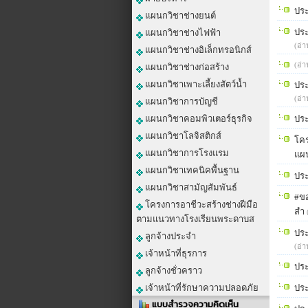
ปร
แผนกวิชาช่างยนต์
ประ
แผนกวิชาช่างไฟฟ้า
(อ่า
แผนกวิชาช่างอิเล็กทรอนิกส์
(อ่า
แผนกวิชาช่างก่อสร้าง
แผนกวิชาเพาะเลี้ยงสัตว์น้ำ
ประ
(อ่า
แผนกวิชาการบัญชี
แผนกวิชาคอมพิวเตอร์ธุรกิจ
ประ
แผนกวิชาโลจิสติกส์
โคร
แผนกวิชาการโรงแรม
แผน
แผนกวิชาเทคนิคพื้นฐาน
ประ
แผนกวิชาสามัญสัมพันธ์
#ขอ
โครงการอาชีวะสร้างช่างฝีมือ
สำ
ตามแนวทางโรงเรียนพระดาบส
ประ
ลูกจ้างประจำ
(อ่า
เจ้าหน้าที่ธุรการ
ประ
ลูกจ้างชั่วคราว
เจ้าหน้าที่รักษาความปลอดภัย
ประ
แบบสำรวจความคิดเห็น