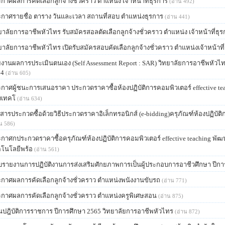
กาศผลการคัดเลือกลูกจ้างชั่วคราว​ ตำแหน่ง​ เจ้าหน้าที่ธุรการ
(อ่าน 492)
กาศรายชื่อ​ ตาราง​ วันและเวลา​ สถานที่สอบ​ ตำแหน่งธุรการ
(อ่าน 441)
ยาลัยการอาชีพหัวไทร รับสมัครสอลตัดเลือกลูกจ้างชั่วคราว ตำแหน่ง เจ้าหน้าที่ธุ
ยาลัย​การ​อาชีพ​หัวไทร​ เปิด​รับสมัคร​สอบคัดเลือกลูกจ้าง​ชั่วคราว​ ตำแหน่ง​เจ้าหน้าที่
งานผลการประเมินตนเอง (Self Assessment Report : SAR) วิทยาลัยการอาชีพหัวไ
64
(อ่าน 605)
กาศผู้ชนะการเสนอราคา ประกวดราคาซื้อห้องปฏิบัติการคอมพิวเตอร์ effective t
งเทคโ
(อ่าน 634)
สารประกวดซื้อด้วยวิธีประกวดราคาอิเล็กทรอนิกส์ (e-bidding)ครุภัณฑ์ห้องปฏิบัติ
น 586)
กาศกประกวดราคาซื้อครุภัณฑ์ห้องปฏิบัติการคอมพิวเตอร์ effective teaching พั
โนโลยีพร้อ
(อ่าน 561)
รายงานการปฏิบัติงานการส่งเสริมศักยภาพการเป็นผู้ประกอบการอาชีวศึกษา ปีกา
กาศผลการคัดเลือกลูกจ้างชั่วคราว​ ตำแหน่งพนังงานขับรถ
(อ่าน 771)
กาศผลการคัดเลือกลูกจ้างชั่วคราว​ ตำแหน่งครูพิเศษสอน​
(อ่าน 875)
ปฎิบัติการ​ราชการ​ ปีการศึกษา​ 2565​ วิทยาลัย​การ​อาชีพ​หัวไทร​
(อ่าน 872)